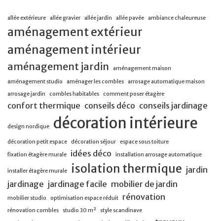
allée extérieure
allée gravier
allée jardin
allée pavée
ambiance chaleureuse
aménagement extérieur
aménagement intérieur
aménagement jardin
aménagement maison
aménagement studio
aménager les combles
arrosage automatique maison
arrosage jardin
combles habitables
comment poser étagère
confort thermique
conseils déco
conseils jardinage
décoration intérieure
design nordique
décoration petit espace
décoration séjour
espace sous toiture
idées déco
fixation étagère murale
installation arrosage automatique
isolation thermique
jardin
installer étagère murale
jardinage
jardinage facile
mobilier de jardin
rénovation
mobilier studio
optimisation espace réduit
rénovation combles
studio 30 m²
style scandinave