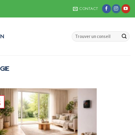
CONTACT
ON
GIE
2
v