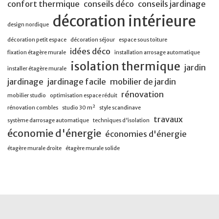
confort thermique
conseils déco
conseils jardinage
décoration intérieure
design nordique
décoration petit espace
décoration séjour
espace sous toiture
idées déco
fixation étagère murale
installation arrosage automatique
isolation thermique
jardin
installer étagère murale
jardinage
jardinage facile
mobilier de jardin
rénovation
mobilier studio
optimisation espace réduit
rénovation combles
studio 30 m²
style scandinave
travaux
système darrosage automatique
techniques d'isolation
économie d'énergie
économies d'énergie
étagère murale droite
étagère murale solide