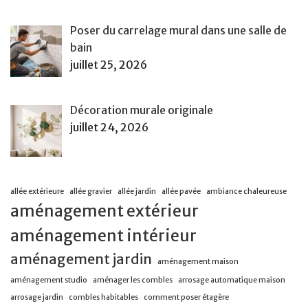
Poser du carrelage mural dans une salle de
bain
juillet 25, 2026
Décoration murale originale
juillet 24, 2026
allée extérieure
allée gravier
allée jardin
allée pavée
ambiance chaleureuse
aménagement extérieur
aménagement intérieur
aménagement jardin
aménagement maison
aménagement studio
aménager les combles
arrosage automatique maison
arrosage jardin
combles habitables
comment poser étagère