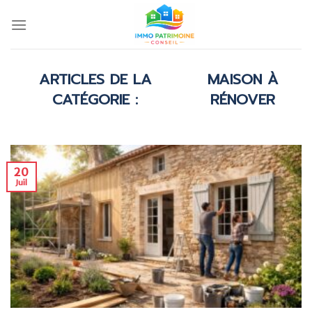
Skip
to
content
MAISON À
RÉNOVER
20
Juil