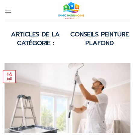
Skip
to
content
CONSEILS PEINTURE
PLAFOND
14
Juil