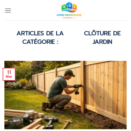
Skip
to
content
CLÔTURE DE
JARDIN
11
Mar